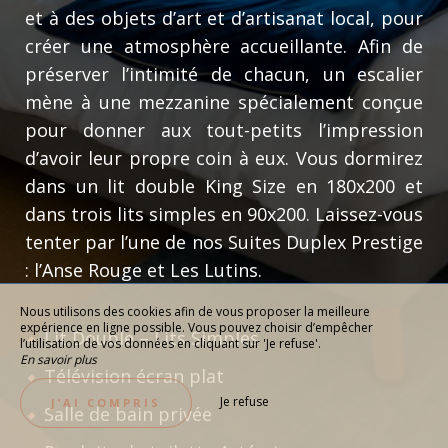
et à des objets d’art et d’artisanat local, pour
créer une atmosphère accueillante. Afin de
préserver l’intimité de chacun, un escalier
mène à une mezzanine spécialement conçue
pour donner aux tout-petits l’impression
d’avoir leur propre coin à eux. Vous dormirez
dans un lit double King Size en 180x200 et
dans trois lits simples en 90x200. Laissez-vous
tenter par l’une de nos Suites Duplex Prestige
: l’Anse Rouge et Les Lutins.
Nous utilisons des cookies afin de vous proposer la meilleure
expérience en ligne possible. Vous pouvez choisir d’empêcher
Lit Double – Lits Simples
l’utilisation de vos données en cliquant sur 'Je refuse'.
En savoir plus
Télévision écran plat
Je refuse
J’AI COMPRIS
Salle de bain privée