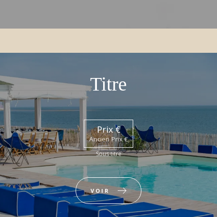
Titre
Prix €
Ancien Prix €
Sous titre
VOIR