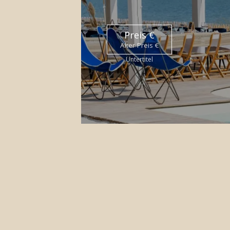
Preis €
Alter Preis €
Untertitel
DAS
BAR L’ARÔME
BESTE PREISE GARANTIE