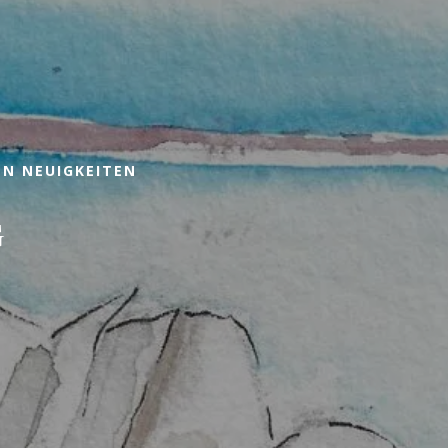
EIN ZIMMER
Beste Preise verfügbar pro Tag, alle Unterkünfte zusammen
Ab
-
Offizielle Website
Bestpreis-Garantie
EN NEUIGKEITEN
G
BUCHEN