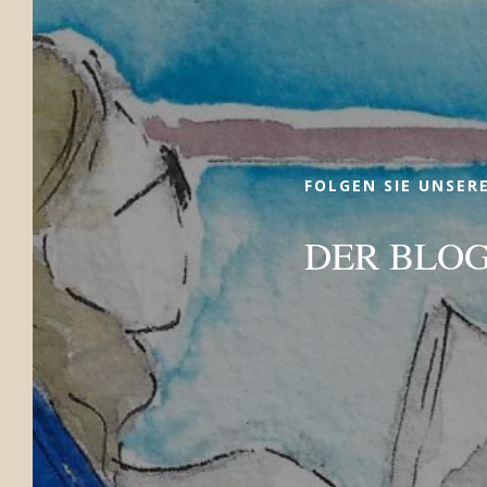
Wir laden Sie ein, sich in einer
jodierten Umgebung wiederzufinden,
in der die Natur und die Gischt ein
wesentlicher Bestandteil Ihres
Zwischenstopps sind. Einfachheit,
FOLGEN SIE UNSER
Authentizität und Geselligkeit finden
sich in jedem unserer Dienstleistungen
DER BLO
wieder. Entdecken Sie unsere
komfortablen Unterkünfte, unser
Bistro, unsere Lounge-Bar, unsere
Workshops und all die kleinen Extras,
die Ihren Aufenthalt zu einer
wunderbaren Erinnerung machen!