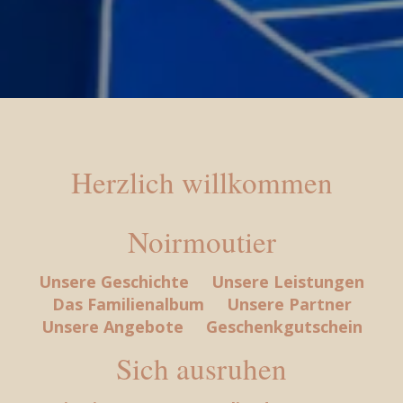
Herzlich willkommen
Noirmoutier
Unsere Geschichte
Unsere Leistungen
Das Familienalbum
Unsere Partner
Unsere Angebote
Geschenkgutschein
Sich ausruhen