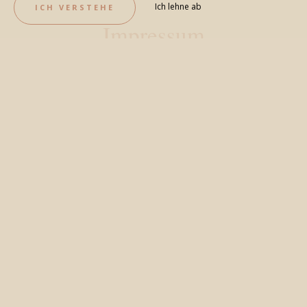
Ich lehne ab
ICH VERSTEHE
Impressum
BESTE PREISE GARANTIERT
BUCHEN SIE JETZT !
Um Ihren Aufenthalt zum besten Preis zu
genießen, buchen Sie Ihr Zimmer oder Ihre Suite
direkt auf der Website des Hotels Le
Noirmoutier oder per Telefon!