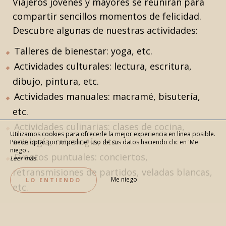
Viajeros jóvenes y mayores se reunirán para
compartir sencillos momentos de felicidad.
Descubre algunas de nuestras actividades:
Talleres de bienestar: yoga, etc.
Actividades culturales: lectura, escritura,
dibujo, pintura, etc.
Actividades manuales: macramé, bisutería,
etc.
Actividades culinarias: clases de cocina,
Utilizamos cookies para ofrecerle la mejor experiencia en línea posible.
enología, mixología, etc.
Puede optar por impedir el uso de sus datos haciendo clic en 'Me
niego'.
Eventos puntuales: conciertos,
Leer más
retransmisiones de partidos, veladas blancas,
Me niego
LO ENTIENDO
etc.